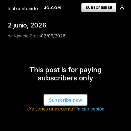
IGNACIOBREIJO.COM
SUBSCRIBIRSE
Ir al contenido
2 junio, 2026
de Ignacio Breijo
TERMINAL
02/06/2026
INICIAR SESION
---
TERMINAL
ORDERFLOW
LIBRO DE POSICIONES
---
This post is for paying
RECURSOS
subscribers only
GRATUITOS
---
TERMINOS Y
CONDICIONES
POLÍTICA DE
Subscribe now
PRIVACIDAD
¿Ya tienes una cuenta?
Iniciar sesión