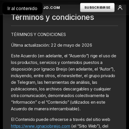
IGNACIOBREIJO.COM
SUBSCRIBIRSE
Ir al contenido
Términos y condiciones
TÉRMINOS Y CONDICIONES
TERMINAL
INICIAR SESION
Última actualización: 22 de mayo de 2026
---
TERMINAL
ORDERFLOW
Este Acuerdo (en adelante, el “Acuerdo”) rige el uso de
LIBRO DE POSICIONES
los productos, servicios y contenidos puestos a
---
disposición por Ignacio Breijo (en adelante, el “Autor”),
RECURSOS
incluyendo, entre otros, el newsletter, el grupo privado
GRATUITOS
---
de Telegram, las herramientas de análisis, las
TERMINOS Y
publicaciones, los archivos descargables y cualquier
CONDICIONES
otra comunicación, denominados colectivamente la
POLÍTICA DE
“Información” o el “Contenido” (utilizados en este
PRIVACIDAD
Acuerdo de manera intercambiable).
El Contenido puede ofrecerse a través del sitio web
https://www.ignaciobreijo.com
(el “Sitio Web”), del