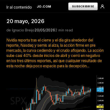
IGNACIOBREIJO.COM
SUBSCRIBIRSE
Ir al contenido
20 mayo, 2026
de Ignacio Breijo
TERMINAL
20/05/2026
2 min read
INICIAR SESION
---
Nvidia reporta tras el cierre y el día gira alrededor del
TERMINAL
reporte, Nasdaq y semis al alza, la acción firme en pre
ORDERFLOW
mercado, la curva cediendo y el crudo aflojando. La acción
LIBRO DE POSICIONES
sube casi 40% desde inicios de abril y cerró en negativo
---
en los tres últimos reportes, así que cualquier resultado de
RECURSOS
GRATUITOS
esta noche deja poco espacio para la decepción...
---
TERMINOS Y
CONDICIONES
POLÍTICA DE
PRIVACIDAD