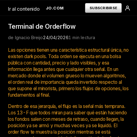
IGNACIOBREIJO.COM
SUBSCRIBIRSE
Ir al contenido
Terminal de Orderflow
de Ignacio Breijo
TERMINAL
24/04/2026
1 min lectura
INICIAR SESION
---
Las opciones tienen una característica estructural única, no
TERMINAL
existen dark pools. Toda orden se ejecuta en una bolsa
ORDERFLOW
pública con cantidad, precio y lado visibles, y esa
LIBRO DE POSICIONES
información llega antes que cualquier otra señal. En un
---
mercado donde el volumen grueso lo mueven algoritmos,
RECURSOS
GRATUITOS
el orden real de importancia queda invertido respecto al
---
que supone el minorista, primero los flujos de opciones, los
TERMINOS Y
fundamentos al final.
CONDICIONES
POLÍTICA DE
Dentro de esa jerarquía, el flujo es la señal más temprana.
PRIVACIDAD
Los 13-F que todos miran para saber qué están haciendo
los fondos salen con meses de retraso, cuando llegan, la
posición ya se armó y muchas veces ya se liquidó. El
order flow te muestra la posición mientras se está